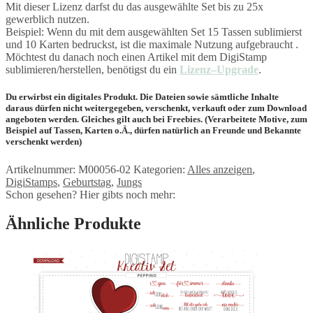
Mit dieser Lizenz darfst du das ausgewählte Set bis zu 25x
gewerblich nutzen.
Beispiel: Wenn du mit dem ausgewählten Set 15 Tassen sublimierst
und 10 Karten bedruckst, ist die maximale Nutzung aufgebraucht .
Möchtest du danach noch einen Artikel mit dem DigiStamp
sublimieren/herstellen, benötigst du ein
Lizenz
–
Upgrade
.
Du erwirbst ein
digitales Produkt.
Die Dateien sowie sämtliche Inhalte
daraus dürfen nicht weitergegeben, verschenkt, verkauft oder zum Download
angeboten werden. Gleiches gilt auch bei Freebies. (Verarbeitete Motive, zum
Beispiel auf Tassen, Karten o.Ä., dürfen natürlich an Freunde und Bekannte
verschenkt werden)
Artikelnummer:
M00056-02
Kategorien:
Alles anzeigen
,
DigiStamps
,
Geburtstag
,
Jungs
Schon gesehen? Hier gibts noch mehr:
Ähnliche Produkte