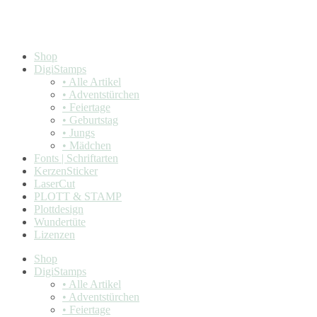
Shop
DigiStamps
• Alle Artikel
• Adventstürchen
• Feiertage
• Geburtstag
• Jungs
• Mädchen
Fonts | Schriftarten
KerzenSticker
LaserCut
PLOTT & STAMP
Plottdesign
Wundertüte
Lizenzen
Shop
DigiStamps
• Alle Artikel
• Adventstürchen
• Feiertage