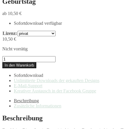
Geburtstag
ab
10,50
€
Sofortdownload verfügbar
Lizenz:
10,50
€
Nicht vorrätig
45
|
In den Warenkorb
Drachenparty
-
Sofortdownload
DigiStamp
Unlimitierte Downloads der gekauften Designs
Geburtstag
E-Mail-Support
Menge
Kreativer Austausch in der Facebook Gruppe
Beschreibung
Zusätzliche Informationen
Beschreibung