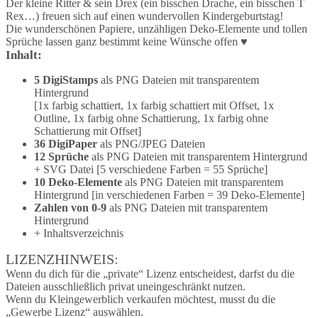
Der kleine Ritter & sein Drex (ein bisschen Drache, ein bisschen T
Rex…) freuen sich auf einen wundervollen Kindergeburtstag!
Die wunderschönen Papiere, unzähligen Deko-Elemente und tollen
Sprüche lassen ganz bestimmt keine Wünsche offen ♥
Inhalt:
5 DigiStamps
als PNG Dateien mit transparentem
Hintergrund
[1x farbig schattiert, 1x farbig schattiert mit Offset, 1x
Outline, 1x farbig ohne Schattierung, 1x farbig ohne
Schattierung mit Offset]
36 DigiPaper
als PNG/JPEG Dateien
12 Sprüche
als PNG Dateien mit transparentem Hintergrund
+ SVG Datei [5 verschiedene Farben = 55 Sprüche]
10 Deko-Elemente
als PNG Dateien mit transparentem
Hintergrund [in verschiedenen Farben = 39 Deko-Elemente]
Zahlen von 0-9
als PNG Dateien mit transparentem
Hintergrund
+ Inhaltsverzeichnis
LIZENZHINWEIS:
Wenn du dich für die „private“ Lizenz entscheidest, darfst du die
Dateien ausschließlich privat uneingeschränkt nutzen.
Wenn du Kleingewerblich verkaufen möchtest, musst du die
„Gewerbe Lizenz“ auswählen.