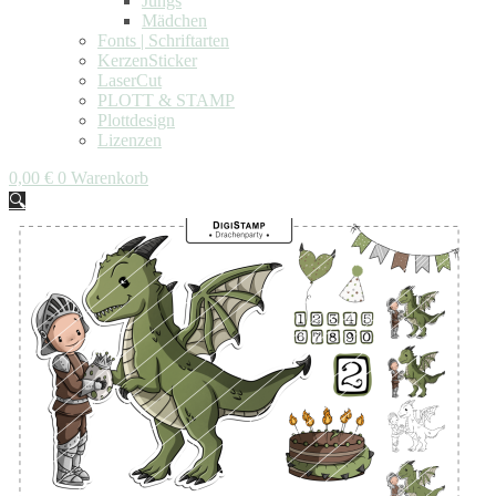
Jungs
Mädchen
Fonts | Schriftarten
KerzenSticker
LaserCut
PLOTT & STAMP
Plottdesign
Lizenzen
0,00
€
0
Warenkorb
🔍