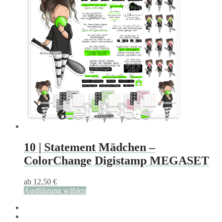
Varianten
auf.
Die
Optionen
können
auf
der
Produktseite
gewählt
werden
10 | Statement Mädchen –
ColorChange Digistamp MEGASET
ab
12,50
€
Ausführung wählen
Dieses
Produkt
weist