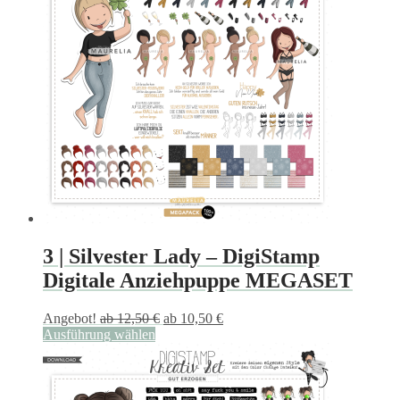
Varianten
auf.
Die
Optionen
können
auf
der
Produktseite
gewählt
werden
3 | Silvester Lady – DigiStamp
Digitale Anziehpuppe MEGASET
Angebot!
ab
12,50
€
ab
10,50
€
Ausführung wählen
Dieses
Produkt
weist
mehrere