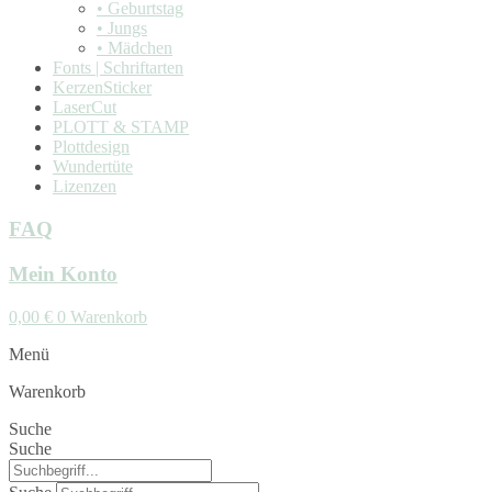
• Geburtstag
• Jungs
• Mädchen
Fonts | Schriftarten
KerzenSticker
LaserCut
PLOTT & STAMP
Plottdesign
Wundertüte
Lizenzen
FAQ
Mein Konto
0,00
€
0
Warenkorb
Menü
Warenkorb
Suche
Suche