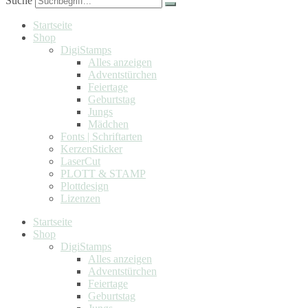
Suche
Startseite
Shop
DigiStamps
Alles anzeigen
Adventstürchen
Feiertage
Geburtstag
Jungs
Mädchen
Fonts | Schriftarten
KerzenSticker
LaserCut
PLOTT & STAMP
Plottdesign
Lizenzen
Startseite
Shop
DigiStamps
Alles anzeigen
Adventstürchen
Feiertage
Geburtstag