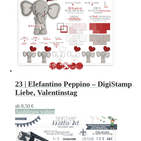
23 | Elefantino Peppino – DigiStamp
Liebe, Valentinstag
ab
8,50
€
Ausführung wählen
Dieses
Produkt
weist
mehrere
Varianten