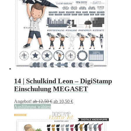
auf.
Die
Optionen
können
auf
der
Produktseite
gewählt
werden
14 | Schulkind Leon – DigiStamp
Einschulung MEGASET
Angebot!
ab
12,50
€
ab
10,50
€
Ausführung wählen
Dieses
Produkt
weist
mehrere