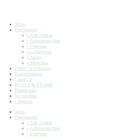
Shop
DigiStamps
• Alle Artikel
• Adventstürchen
• Feiertage
• Geburtstag
• Jungs
• Mädchen
Fonts | Schriftarten
KerzenSticker
LaserCut
PLOTT & STAMP
Plottdesign
Wundertüte
Lizenzen
Shop
DigiStamps
• Alle Artikel
• Adventstürchen
• Feiertage