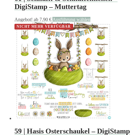
DigiStamp – Muttertag
Dieses
Angebot!
ab
7,90
€
Ausführung wählen
Produkt
NICHT MEHR VERFÜGBAR
weist
mehrere
Varianten
auf.
Die
Optionen
können
auf
der
Produktseite
gewählt
werden
59 | Hasis Osterschaukel – DigiStamp