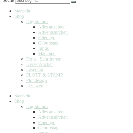
Suche
Startseite
Shop
DigiStamps
Alles anzeigen
Adventstürchen
Feiertage
Geburtstag
Jungs
Mädchen
Fonts | Schriftarten
KerzenSticker
LaserCut
PLOTT & STAMP
Plottdesign
Lizenzen
Startseite
Shop
DigiStamps
Alles anzeigen
Adventstürchen
Feiertage
Geburtstag