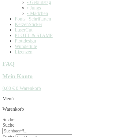
• Geburtstag
• Jungs
• Mädchen
Fonts | Schriftarten
KerzenSticker
LaserCut
PLOTT & STAMP
Plottdesign
Wundertüte
Lizenzen
FAQ
Mein Konto
0,00
€
0
Warenkorb
Menü
Warenkorb
Suche
Suche