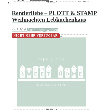
Rentierliebe – PLOTT & STAMP
Weihnachten Lebkuchenhaus
Dieses
ab
5,50
€
Ausführung wählen
Produkt
NICHT MEHR VERFÜGBAR
weist
mehrere
Varianten
auf.
Die
Optionen
können
auf
der
Produktseite
gewählt
werden