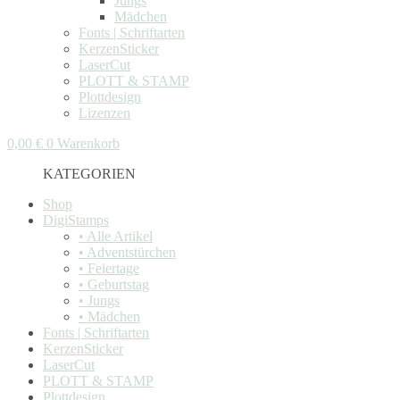
Jungs
Mädchen
Fonts | Schriftarten
KerzenSticker
LaserCut
PLOTT & STAMP
Plottdesign
Lizenzen
0,00
€
0
Warenkorb
KATEGORIEN
Shop
DigiStamps
• Alle Artikel
• Adventstürchen
• Feiertage
• Geburtstag
• Jungs
• Mädchen
Fonts | Schriftarten
KerzenSticker
LaserCut
PLOTT & STAMP
Plottdesign