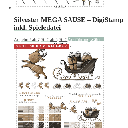
Silvester MEGA SAUSE – DigiStamp
inkl. Spieledatei
Dieses
Angebot!
ab
7,50
€
ab
5,50
€
Ausführung wählen
Produkt
NICHT MEHR VERFÜGBAR
weist
mehrere
Varianten
auf.
Die
Optionen
können
auf
der
Produktseite
gewählt
werden