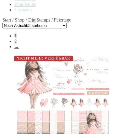
Wundertüte
Lizenzen
Start
/
Shop
/
DigiStamps
/
Feiertage
1
2
→
NICHT MEHR VERFÜGBAR