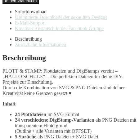
In den Warenkorb
-
PLOTT
Sofortdownload
&
Unlimitierte Downloads der gekauften Designs
STAMP
E-Mail-Support
Einschulung
Kreativer Austausch in der Facebook Gruppe
Menge
Beschreibung
Zusätzliche Informationen
Beschreibung
PLOTT & STAMP: Plottdateien und DigiStamps vereint –
„HALLO SCHULE“ – Die perfekten Dateien für deine DIY-
Projekte zur Einschulung.
Durch die Kombination von SVG & PNG Dateien sind deiner
Kreativität keine Grenzen gesetzt ♥
Inhalt
:
24 Plottdateien
im SVG Format
24 verschiedene DigiStamp-Varianten
als PNG Dateien mit
transparentem Hintergrund
(Outline + alle Varianten mit OFFSET)
5 Sprüche
als PNG Dateien + SVG Datei