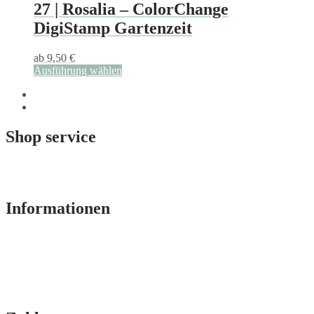
27 | Rosalia – ColorChange
DigiStamp Gartenzeit
ab
9,50
€
Ausführung wählen
Dieses
Produkt
weist
mehrere
Varianten
Shop service
auf.
Die
Kontaktformular
Optionen
Fragen & Antworten
können
auf
Informationen
der
Produktseite
gewählt
Impressum
werden
AGB
Widerrufsbelehrung
Datenschutz
Cookie-Einstellungen