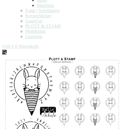
Jungs
Mädchen
Fonts | Schriftarten
KerzenSticker
LaserCut
PLOTT & STAMP
Plottdesign
Lizenzen
0,00
€
0
Warenkorb
🔍