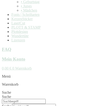
• Geburtstag
• Jungs
• Mädchen
Fonts | Schriftarten
KerzenSticker
LaserCut
PLOTT & STAMP
Plottdesign
Wundertüte
Lizenzen
FAQ
Mein Konto
0,00
€
0
Warenkorb
Menü
Warenkorb
Suche
Suche