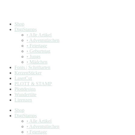
Shop
DigiStamps
• Alle Artikel
• Adventstürchen
• Feiertage
• Geburtstag
• Jungs
• Mädchen
Fonts | Schriftarten
KerzenSticker
LaserCut
PLOTT & STAMP
Plottdesign
Wundertüte
Lizenzen
Shop
DigiStamps
• Alle Artikel
• Adventstürchen
• Feiertage