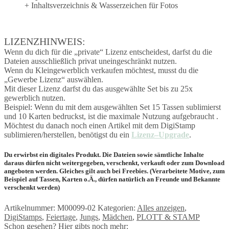
+ Inhaltsverzeichnis & Wasserzeichen für Fotos
LIZENZHINWEIS:
Wenn du dich für die „private“ Lizenz entscheidest, darfst du die
Dateien ausschließlich privat uneingeschränkt nutzen.
Wenn du Kleingewerblich verkaufen möchtest, musst du die
„Gewerbe Lizenz“ auswählen.
Mit dieser Lizenz darfst du das ausgewählte Set bis zu 25x
gewerblich nutzen.
Beispiel: Wenn du mit dem ausgewählten Set 15 Tassen sublimierst
und 10 Karten bedruckst, ist die maximale Nutzung aufgebraucht .
Möchtest du danach noch einen Artikel mit dem DigiStamp
sublimieren/herstellen, benötigst du ein
Lizenz
–
Upgrade
.
Du erwirbst ein
digitales Produkt.
Die Dateien sowie sämtliche Inhalte
daraus dürfen nicht weitergegeben, verschenkt, verkauft oder zum Download
angeboten werden. Gleiches gilt auch bei Freebies. (Verarbeitete Motive, zum
Beispiel auf Tassen, Karten o.Ä., dürfen natürlich an Freunde und Bekannte
verschenkt werden)
Artikelnummer:
M00099-02
Kategorien:
Alles anzeigen
,
DigiStamps
,
Feiertage
,
Jungs
,
Mädchen
,
PLOTT & STAMP
Schon gesehen? Hier gibts noch mehr: