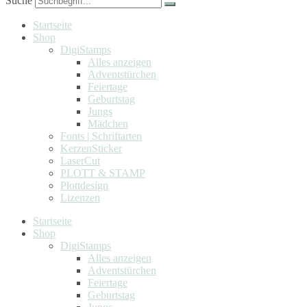
Suche
Startseite
Shop
DigiStamps
Alles anzeigen
Adventstürchen
Feiertage
Geburtstag
Jungs
Mädchen
Fonts | Schriftarten
KerzenSticker
LaserCut
PLOTT & STAMP
Plottdesign
Lizenzen
Startseite
Shop
DigiStamps
Alles anzeigen
Adventstürchen
Feiertage
Geburtstag